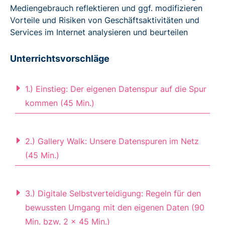
Mediengebrauch reflektieren und ggf. modifizieren
Vorteile und Risiken von Geschäftsaktivitäten und
Services im Internet analysieren und beurteilen
Unterrichtsvorschläge
1.) Einstieg: Der eigenen Datenspur auf die Spur
kommen (45 Min.)
Die Schülerinnen und Schüler hören sich
im
Plenum
gemeinsam das
Audio
„Ich habe
2.) Gallery Walk: Unsere Datenspuren im Netz
doch gar nichts bestellt“ an. Erzählt wird die
(45 Min.)
Geschichte von Emilia, die vor den Augen
ihres Vaters ein Päckchen mit Babyartikeln
Die persönlichen Datensheets der
erhält – ohne dass sie diese bestellt hat – und
Schülerinnen und Schüler werden im
3.) Digitale Selbstverteidigung: Regeln für den
dadurch ihre Schwangerschaft offenbart wird.
Klassenraum für einen
Gallery Walk
bewussten Umgang mit den eigenen Daten (90
Anhand dieser Geschichte wird erläutert, wie
aufgehängt. Alle können nun einzeln durch
Min. bzw. 2 x 45 Min.)