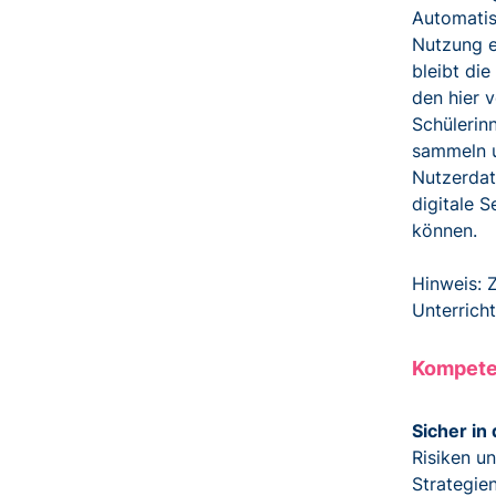
Automatis
Nutzung e
bleibt di
den hier 
Schülerin
sammeln u
Nutzerdat
digitale S
können.
Hinweis: 
Unterrich
Kompete
Sicher in
Risiken u
Strategie