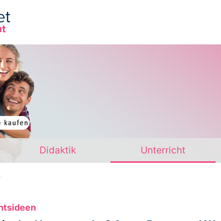
Das Projekt
Hintergrund
Didaktik
Unterricht
Didaktik
Unterricht
Materialien
Glossar
?
htsideen