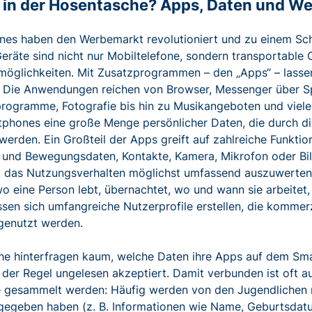
 in der Hosentasche? Apps, Daten und 
es haben den Werbemarkt revolutioniert und zu einem Schu
eräte sind nicht nur Mobiltelefone, sondern transportable
öglichkeiten. Mit Zusatzprogrammen – den „Apps“ – lassen 
. Die Anwendungen reichen von Browser, Messenger über Sp
programme, Fotografie bis hin zu Musikangeboten und viele
phones eine große Menge persönlicher Daten, die durch d
 werden. Ein Großteil der Apps greift auf zahlreiche Funkt
 und Bewegungsdaten, Kontakte, Kamera, Mikrofon oder Bild
, das Nutzungsverhalten möglichst umfassend auszuwerten
o eine Person lebt, übernachtet, wo und wann sie arbeitet, e
ssen sich umfangreiche Nutzerprofile erstellen, die kommerz
genutzt werden.
he hinterfragen kaum, welche Daten ihre Apps auf dem S
 der Regel ungelesen akzeptiert. Damit verbunden ist oft a
e gesammelt werden: Häufig werden von den Jugendlichen nu
ngegeben haben (z. B. Informationen wie Name, Geburtsdatum