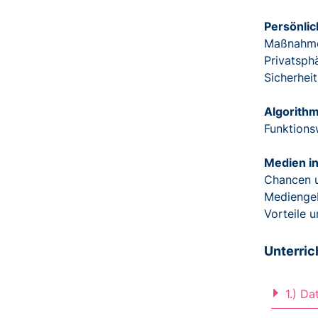
Persönlic
Maßnahmen
Privatsph
Sicherheit
Algorith
Funktions
Medien in
Chancen u
Mediengeb
Vorteile u
Unterric
1.) D