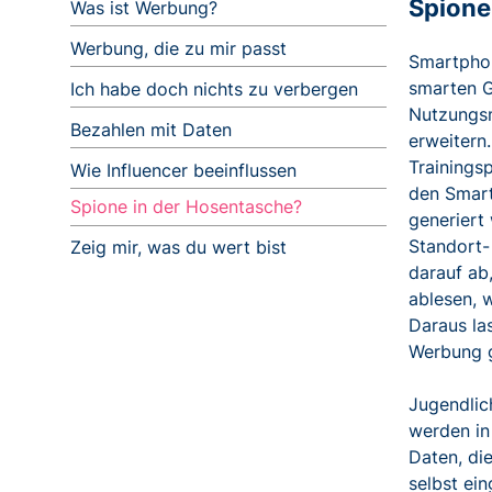
Spione
Was ist Werbung?
Werbung, die zu mir passt
Smartphon
smarten G
Ich habe doch nichts zu verbergen
Nutzungsm
Bezahlen mit Daten
erweitern
Trainings
Wie Influencer beeinflussen
den Smart
Spione in der Hosentasche?
generiert
Standort-
Zeig mir, was du wert bist
darauf ab
ablesen, w
Daraus la
Werbung 
Jugendlic
werden in
Daten, di
selbst ei